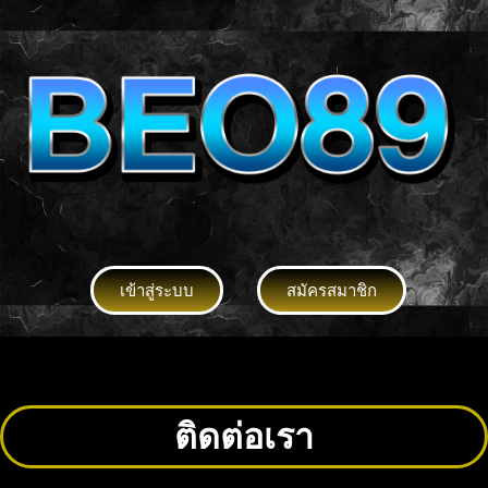
เข้าสู่ระบบ
สมัครสมาชิก
ติดต่อเรา