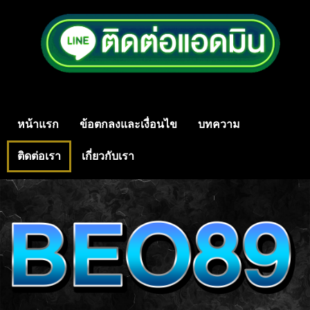
หน้าแรก
ข้อตกลงและเงื่อนไข
บทความ
ติดต่อเรา
เกี่ยวกับเรา